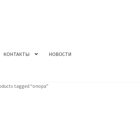
КОНТАКТЫ
НОВОСТИ
РМАЦИЯ о ВОЗВРАТЕ
ИНФОРМАЦИЯ о ДОСТАВКЕ
oducts tagged “опора”
ОКУПАТЕЛЮ
КОНТАКТНЫЕ ДАННЫЕ
Корзина
u
ОБОРУДОВАНИЕ
ОПЛАТА ЗАКАЗА
Оплата не прошла!
аказа
ПОЛИТИКА КОНФИДЕНЦИАЛЬНОСТИ
ПРОДУКЦИЯ